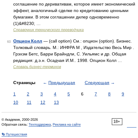
соглашение по деривативам, которое имеет экономический
эффект, аналогичный сделке по кредитованию ценными
бумагами. В этом соглашении дилер одновременно
(1)&#8230; …
Справочник технического переводчика
Опцион Колл
— (call option) См.: опцион (option). Бизнес.
60
Толковый словарь. М.: ИНФРА М , Издательство Весь Мир .
Грэхэм Бетс, Барри Брайндли, С. Уильямс и др. Общая
редакция: д.э.н. Осадчая И.М.. 1998. Опцион Колл …
Словарь бизнес-терминов
Страницы
←
Предыдущая
Следующая
→
1
2
3
4
5
6
7
8
9
10
11
12
13
© Академик, 2000-2026
18+
Обратная связь:
Техподдержка
,
Реклама на сайте
👣 Путешествия