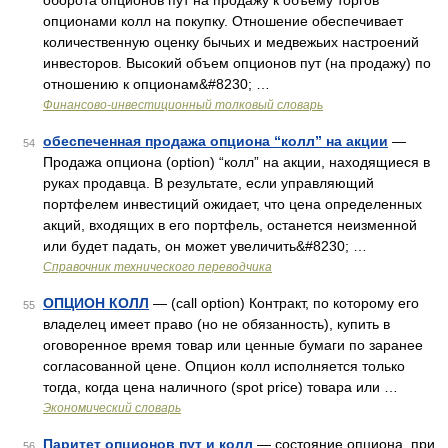
оборота опционов пут на продажу к объему торгов
опционами колл на покупку. Отношение обеспечивает
количественную оценку бычьих и медвежьих настроений
инвесторов. Высокий объем опционов пут (на продажу) по
отношению к опционам&#8230; …
Финансово-инвестиционный толковый словарь
обеспеченная продажа опциона “колл” на акции
—
54
Продажа опциона (option) “колл” на акции, находящиеся в
руках продавца. В результате, если управляющий
портфелем инвестиций ожидает, что цена определенных
акций, входящих в его портфель, останется неизменной
или будет падать, он может увеличить&#8230; …
Справочник технического переводчика
ОПЦИОН КОЛЛ
— (call option) Контракт, по которому его
55
владелец имеет право (но не обязанность), купить в
оговоренное время товар или ценные бумаги по заранее
согласованной цене. Опцион колл исполняется только
тогда, когда цена наличного (spot price) товара или …
Экономический словарь
Паритет опционов пут и колл
— состояние опциона, при
56