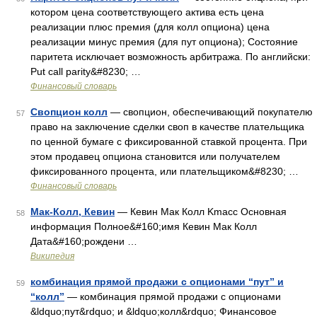
котором цена соответствующего актива есть цена
реализации плюс премия (для колл опциона) цена
реализации минус премия (для пут опциона); Состояние
паритета исключает возможность арбитража. По английски:
Put call parity&#8230; …
Финансовый словарь
Свопцион колл
— свопцион, обеспечивающий покупателю
57
право на заключение сделки своп в качестве плательщика
по ценной бумаге с фиксированной ставкой процента. При
этом продавец опциона становится или получателем
фиксированного процента, или плательщиком&#8230; …
Финансовый словарь
Мак-Колл, Кевин
— Кевин Мак Колл Kmacc Основная
58
информация Полное&#160;имя Кевин Мак Колл
Дата&#160;рождени …
Википедия
комбинация прямой продажи с опционами “пут” и
59
“колл”
— комбинация прямой продажи с опционами
&ldquo;пут&rdquo; и &ldquo;колл&rdquo; Финансовое